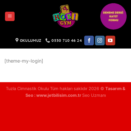
İçeriğe
atla
OKULUMUZ
0530 710 46 24
[theme-my-login]
Tuzla Cimnastik Okulu Tüm hakları saklıdır 2026 ©
Tasarım &
Seo :
www.jetbilisim.com.tr
Seo Uzmanı