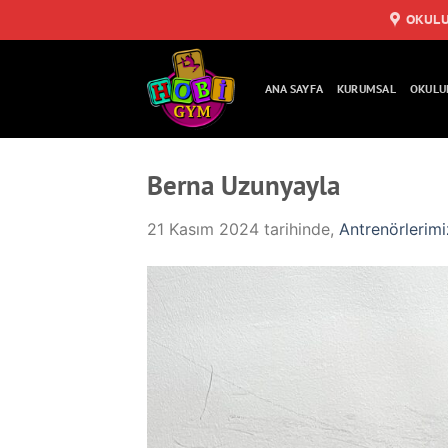
İçeriğe
OKUL
atla
ANA SAYFA
KURUMSAL
OKULU
Berna Uzunyayla
21 Kasım 2024
tarihinde,
Antrenörlerimi