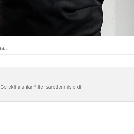
iniz.
Gerekli alanlar
*
ile işaretlenmişlerdir