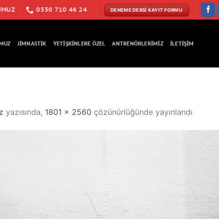
UMUZ
0530 710 46 24
DENEME DERSI KAYIT FORMU
MUZ
JIMNASTIK
YETIŞKINLERE ÖZEL
ANTRENÖRLERIMIZ
ILETIŞIM
z
yazısında,
1801 × 2560
çözünürlüğünde yayınlandı